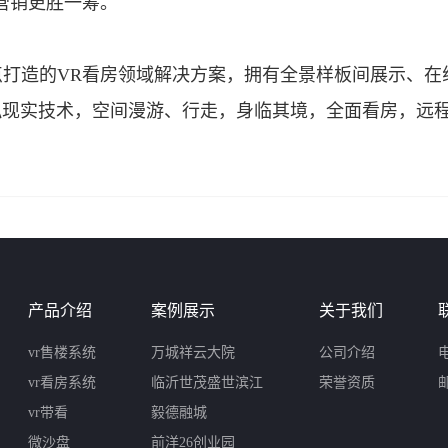
营销更胜一筹。
造的VR看房领域解决方案，拥有全景样板间展示、在
拟现实技术，空间漫游、行走，身临其境，全面看房，远
产品介绍
案例展示
关于我们
vr售楼系统
万城祥云大院
公司介绍
电
vr看房系统
临沂世茂盛世滨江
荣誉资质
邮
vr带看
毅德融城
微沙盘
前洋26创业园